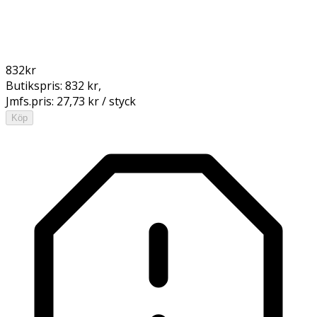
832
kr
Butikspris:
832 kr
,
Jmfs.pris:
27,73 kr / styck
Köp