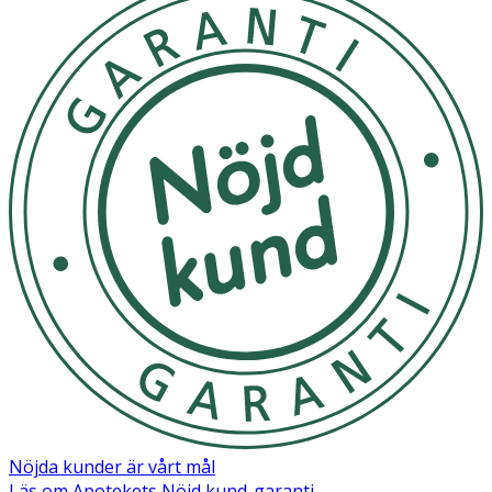
Nöjda kunder är vårt mål
Läs om Apotekets Nöjd kund-garanti