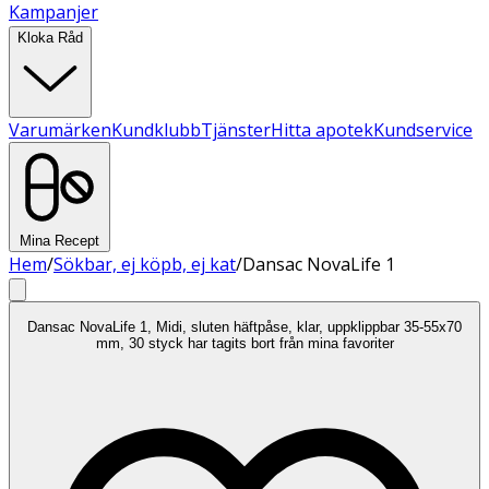
Kampanjer
Kloka Råd
Varumärken
Kundklubb
Tjänster
Hitta apotek
Kundservice
Mina Recept
Hem
/
Sökbar, ej köpb, ej kat
/
Dansac NovaLife 1
Dansac NovaLife 1, Midi, sluten häftpåse, klar, uppklippbar 35-55x70
mm, 30 styck har tagits bort från mina favoriter