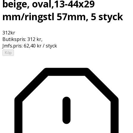
beige, oval,13-44x29
mm/ringstl 57mm, 5 styck
312
kr
Butikspris:
312 kr
,
Jmfs.pris:
62,40 kr / styck
Köp