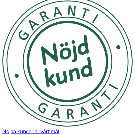
Nöjda kunder är vårt mål