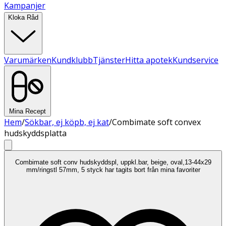
Kampanjer
Kloka Råd
Varumärken
Kundklubb
Tjänster
Hitta apotek
Kundservice
Mina Recept
Hem
/
Sökbar, ej köpb, ej kat
/
Combimate soft convex
hudskyddsplatta
Combimate soft conv hudskyddspl, uppkl.bar, beige, oval,13-44x29
mm/ringstl 57mm, 5 styck har tagits bort från mina favoriter