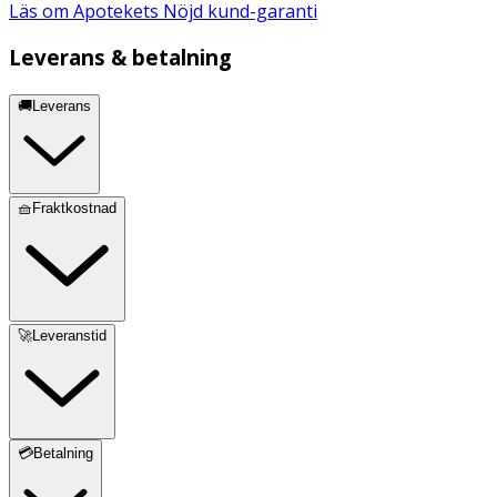
Läs om Apotekets Nöjd kund-garanti
Leverans & betalning
🚚Leverans
🧺Fraktkostnad
🚀Leveranstid
💳Betalning