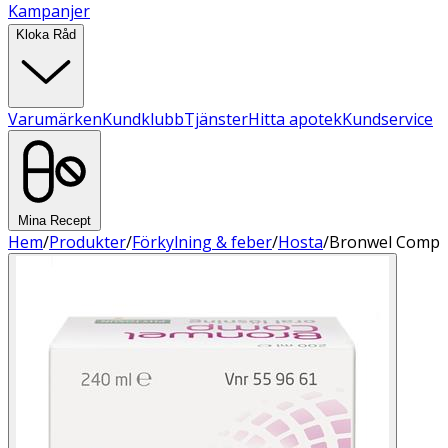
Kampanjer
Kloka Råd
Varumärken
Kundklubb
Tjänster
Hitta apotek
Kundservice
Mina Recept
Hem
/
Produkter
/
Förkylning & feber
/
Hosta
/
Bronwel Comp