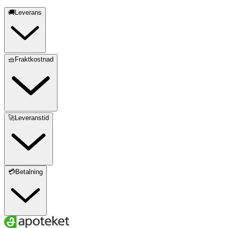
🚚Leverans
🧺Fraktkostnad
🚀Leveranstid
💳Betalning