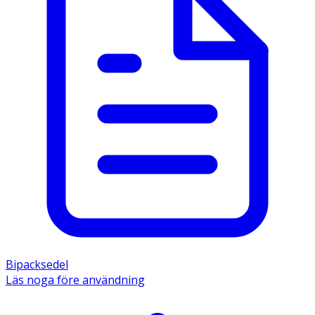
- Om du är gravid eller ammar, tror att du är gravid eller 
planerar att skaffa barn, rådfråga läkare eller 
apotekspersonal innan du använder detta läkemedel. 
- Förvaras vid högst 25°C. 
- Förvaras i originalförpackningen. Ljuskänsligt. 
Innehåll 
De aktiva substanserna är extrakt av Thymus vulgaris L. 
och/eller Thymus zygis L. (timjan) samt extrakt av 
Althaeae officinalis L. (läkemalva). 1 ml oral lösning 
innehåller: 8 mg extrakt, varav 0,17-0,22 mg timjanolja, av 
Thymus vulgaris L. och/eller Thymus zygis L. (timjan), ört, 
motsvarande 55-102 mg torkad ört från timjan. 55 mg 
extrakt av Althaeae officinalis L. (läkemalva), rot, 
motsvarande 4,0 4,6 mg torkad rot från läkemalva. 
Övriga innehållsämnen: renat vatten, xylitol (E 967), 
Bipacksedel
hallonjuicekoncentrat (som innehåller sackaros, glukos 
Läs noga före användning
och fruktos), xantangummi, maltodextrin, 
hallonsmakämne (som innehåller propylenglykol (E 