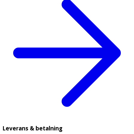
1520)), citronsyramonohydrat, metylparahydroxibensoat 
(E 218), propylparahydroxibensoat (E 216), akaciagummi, 
glycerol (E 422), sackarinnatrium (E 954), 
neohesperidindivätechalkon. 
Leverans & betalning