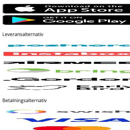
Leveransalternativ
Betalningsalternativ