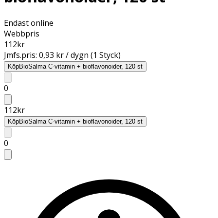
Endast online
Webbpris
112
kr
Jmfs.pris:
0,93 kr / dygn (1 Styck)
Köp
BioSalma C-vitamin + bioflavonoider, 120 st
0
112
kr
Köp
BioSalma C-vitamin + bioflavonoider, 120 st
0