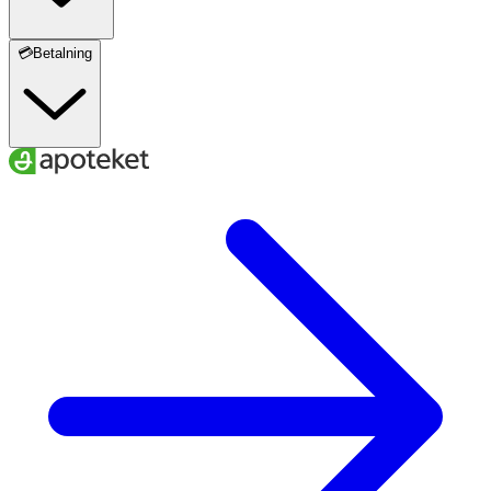
kiseldioxid).
💳Betalning