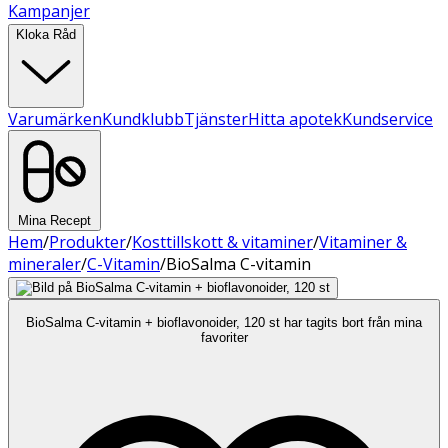
Kampanjer
Kloka Råd
Varumärken
Kundklubb
Tjänster
Hitta apotek
Kundservice
Mina Recept
Hem
/
Produkter
/
Kosttillskott & vitaminer
/
Vitaminer &
mineraler
/
C-Vitamin
/
BioSalma C-vitamin
BioSalma C-vitamin + bioflavonoider, 120 st har tagits bort från mina
favoriter