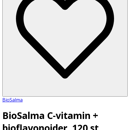
BioSalma
BioSalma C-vitamin +
bioflavonoider, 120 st