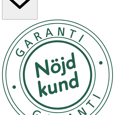
- Vuxna: 1 tablett dagligen.
- Rekommenderad dos ska inte överskridas.
- Kosttillskott ersätter inte en varierad kost utan bör
kombineras med en mångsidig och varierad kost samt en
hälsosam livsstil.
- Förvaras i rumstemperatur med locket påskruvat, utom
räckhåll för små barn.
- Förpackningen har UV-skydd, undvik dock förvaring i
direkt solljus.
INNEHÅLLSDEKLARATION
1 Tablett
%DRI*
Vitamin C
670 mg
837,5*