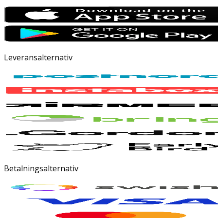
Leveransalternativ
Betalningsalternativ