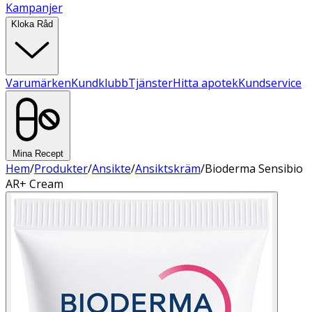
Kampanjer
Kloka Råd
Varumärken
Kundklubb
Tjänster
Hitta apotek
Kundservice
Mina Recept
Hem
/
Produkter
/
Ansikte
/
Ansiktskräm
/
Bioderma Sensibio
AR+ Cream