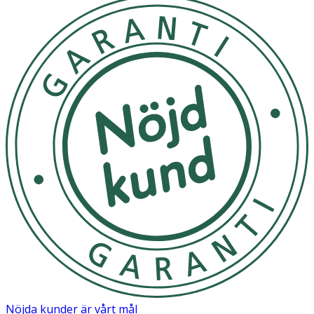
spillskydd (mjölklås), hopfällbar tratt för pulver och
mätningar i standardmängder vid matning.Anpassad för
digKombinera olika nappmaterial, flödeshastigheter,
tillbehör och färger på korkar inom hela kollektione
Innan första användning, sterilisera alla flaskdelar i
kokande vatten i 5 minuter. Kontrollera napparna
regelbundet och byt ut dem vid behov (var 1–2 månad för
latex, 2–3 månader för silikon), eller tidigare om de
skadas.Sterilisering rekommenderas före varje
användning. Överskrid aldrig flaskans maximala
temperaturtålighet på 100 °C och täck eller försegla
aldrig flaskan under sterilisering. Alla flaskdelar förutom
tratten och nappen är diskmaskinssäkra i översta
facket.Besök vår rengöringsguide för flaskor och vår
guide för rengöring av nappar för viktiga instruktioner.
Before first use, disassemble and clean the product and
place the components in boiling water for 5 min. to
ensure hygiene. Before each subsequent use clean
Nöjda kunder är vårt mål