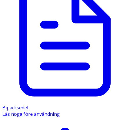
dagligen i samband med måltid.  
- Rådgör alltid med läkare och apotekspersonal om du tar 
andra läkemedel samtidigt.  
- Kan användas vid graviditet och amning.  
Innehåll 
De aktiva substanserna är vitamin B1 (tiaminmononitrat) 
15 mg, vitamin B2(riboflavin) 15 mg, vitamin B6 
(pyridoxinhydroklorid) 15 mg, vitamin B12 
(cyanokobalamin) 5 mikrog, nikotinamid 60 mg, 
pantotensyra (D kalciumpantotenat) 30 mg, folsyra 200 
mikrog. Övriga innehållsämnen är mikrokristallin 
cellulosa, dikalciumvätefosfat, talk, magnesiumstearat, 
hypromellos, makrogol, maltodextrin, natriumcitrat, 
citronsyra och titandioxid (färgämne E 171). 
Bipacksedel
Läs noga före användning