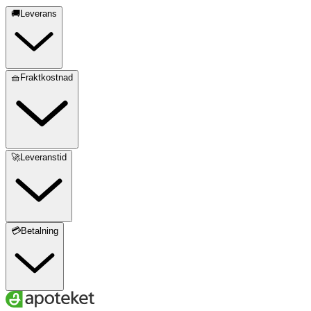
🚚Leverans
🧺Fraktkostnad
🚀Leveranstid
💳Betalning