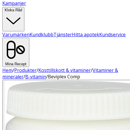
Kampanjer
Kloka Råd
Varumärken
Kundklubb
Tjänster
Hitta apotek
Kundservice
Mina Recept
Hem
/
Produkter
/
Kosttillskott & vitaminer
/
Vitaminer &
mineraler
/
B-vitamin
/
Beviplex Comp