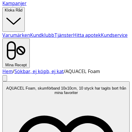
Kampanjer
Kloka Råd
Varumärken
Kundklubb
Tjänster
Hitta apotek
Kundservice
Mina Recept
Hem
/
Sökbar, ej köpb, ej kat
/
AQUACEL Foam
AQUACEL Foam, skumförband 10x10cm, 10 styck har tagits bort från
mina favoriter