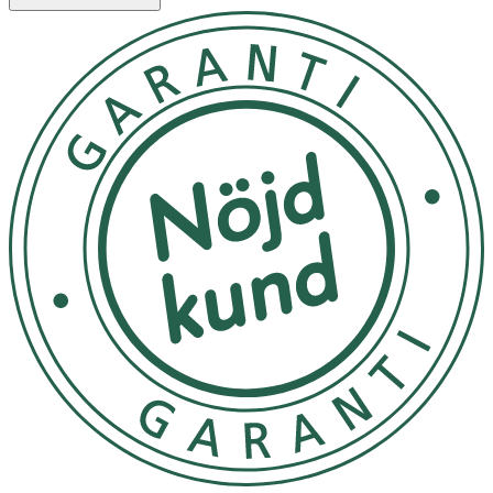
storlek.
Avlägsnande
Förbandet bör bytas när det är kliniskt indikerat (läckage,
blödning, tilltagande smärta eller misstanke om
infektion). AQUACEL® Foam förband kan sitta på i upp till
7 dagar.
Såret rengöres med lämpliga intervaller och enligt lokala
rutiner. Vid avlägsnande av förbandet, tryck försiktigt ner
huden vid ett av hörn på förbandet och lossa hörnet.
Upprepa momentet tills alla hörn är lossade. Lyft
försiktigt bort förbandet.