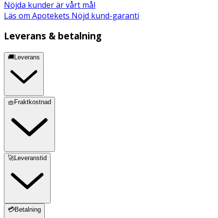
Nöjda kunder är vårt mål
Läs om Apotekets Nöjd kund-garanti
Leverans & betalning
🚚Leverans
🧺Fraktkostnad
🚀Leveranstid
💳Betalning