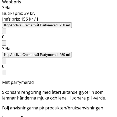
Webbpris
39
kr
Butikspris:
39 kr
,
Jmfs.pris:
156 kr / l
Köp
Apoliva Creme tvål Parfymerad, 250 ml
0
39
kr
Köp
Apoliva Creme tvål Parfymerad, 250 ml
0
Milt parfymerad
Skonsam rengöring med återfuktande glycerin som
lämnar händerna mjuka och lena. Hudnära pH-värde.
Följ anvisningarna på produkten/bruksanvisningen