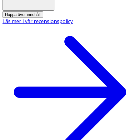
Sodium Chloride, Glycerin, Glycol Distearate,
Phenoxyethanol, C12-13 Alkyl Lactate, Laureth-4, Parfum,
Guar Hydroxypropyltrimonium Chloride, Benzoic Acid, Citric
Hoppa över innehåll
Acid, Dehydroacetic Acid, Formic Acid.
Läs mer i vår recensionspolicy