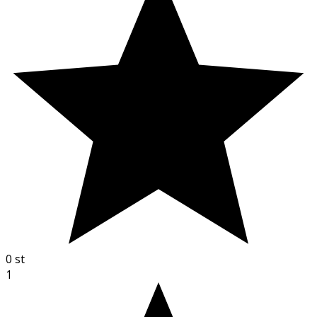
0
st
1