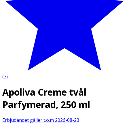
(
7
)
Apoliva Creme tvål
Parfymerad, 250 ml
Erbjudandet gäller t.o.m
2026-08-23