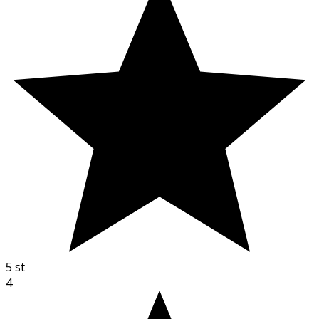
5
st
4