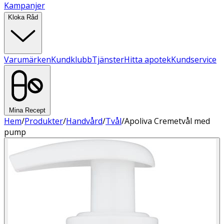
Kampanjer
Kloka Råd
Varumärken
Kundklubb
Tjänster
Hitta apotek
Kundservice
Mina Recept
Hem
/
Produkter
/
Handvård
/
Tvål
/
Apoliva Cremetvål med
pump