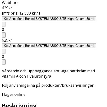
Webbpris
629
kr
Jmfs.pris:
12 580 kr / l
Köp
AnneMarie Börlind SYSTEM ABSOLUTE Night Cream, 50 ml
0
629
kr
Köp
AnneMarie Börlind SYSTEM ABSOLUTE Night Cream, 50 ml
0
Vårdande och uppbyggande anti-age nattkräm med
vitamin A och Hyaluronsyra
Följ anvisningarna på produkten/bruksanvisningen
I lager online
Beskrivning