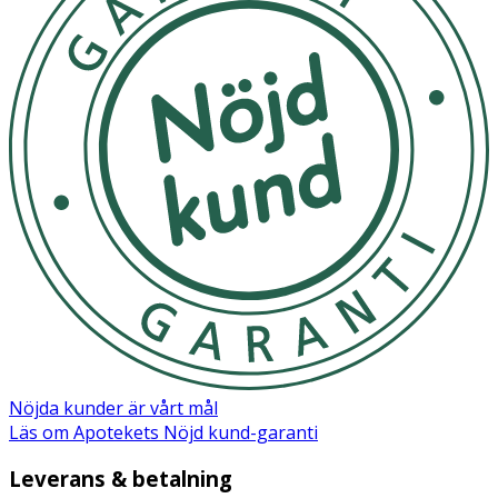
Innehåll
AQUA [WATER], SQUALANE, CETEARYL
ETHYLHEXANOATE, LIMNANTHES ALBA SEED OIL
[MEADOWFOAM], SIMMONDSIA CHINENSIS SEED OIL
[JOJOBA], CERA ALBA [BEESWAX], GLYCERIN, SORBITOL,
ALUMINUM/MAGNESIUM HYDROXIDE STEARATE,
POLYGLYCERYL-3 POLYRICINOLEATE, SORBITAN
OLEATE, PHENOXYETHANOL, LECITHIN,
BUTYROSPERMUM PARKII BUTTER [SHEA],
ENTEROMORPHA COMPRESSA EXTRACT, BENZYL
ALCOHOL, AROMA [FRAGRANCE], RETINYL PALMITATE,
MAGNESIUM SULFATE, POTASSIUM SORBATE,
PANTHENYL ETHYL ETHER, SODIUM PCA, ALOE
BARBADENSIS LEAF JUICE POWDER, BETAINE,
HELIANTHUS ANNUUS SEED OIL [SUNFLOWER],
MACADAMIA
Nöjda kunder är vårt mål
Läs om Apotekets Nöjd kund-garanti
Leverans & betalning