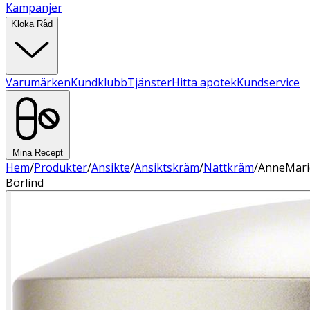
Kampanjer
Kloka Råd
Varumärken
Kundklubb
Tjänster
Hitta apotek
Kundservice
Mina Recept
Hem
/
Produkter
/
Ansikte
/
Ansiktskräm
/
Nattkräm
/
AnneMari
Börlind