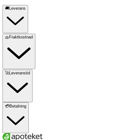
🚚Leverans
🧺Fraktkostnad
🚀Leveranstid
💳Betalning