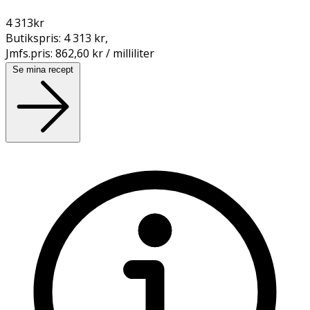
4 313
kr
Butikspris:
4 313 kr
,
Jmfs.pris:
862,60 kr / milliliter
Se mina recept