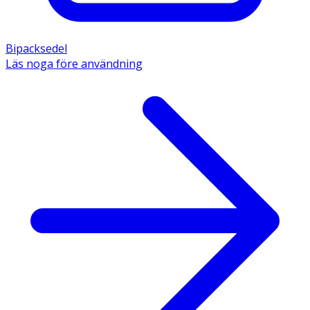
Bipacksedel
Läs noga före användning