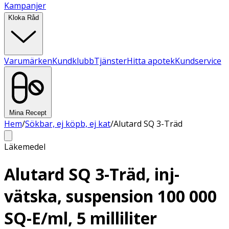
Kampanjer
Kloka Råd
Varumärken
Kundklubb
Tjänster
Hitta apotek
Kundservice
Mina Recept
Hem
/
Sökbar, ej köpb, ej kat
/
Alutard SQ 3-Träd
Läkemedel
Alutard SQ 3-Träd, inj-
vätska, suspension 100 000
SQ-E/ml, 5 milliliter