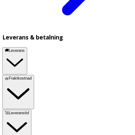
Leverans & betalning
🚚Leverans
🧺Fraktkostnad
🚀Leveranstid