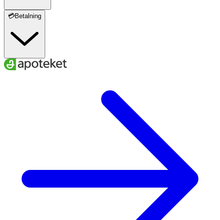
💳Betalning