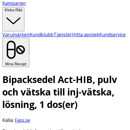
Kampanjer
Kloka Råd
Varumärken
Kundklubb
Tjänster
Hitta apotek
Kundservice
Mina Recept
Bipacksedel Act-HIB, pulv
och vätska till inj-vätska,
lösning, 1 dos(er)
Källa:
Fass.se