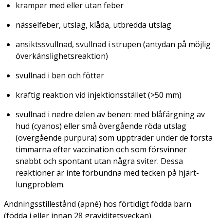
kramper med eller utan feber
nässelfeber, utslag, klåda, utbredda utslag
ansiktssvullnad, svullnad i strupen (antydan på möjlig
överkänslighetsreaktion)
svullnad i ben och fötter
kraftig reaktion vid injektionsstället (>50 mm)
svullnad i nedre delen av benen: med blåfärgning av
hud (cyanos) eller små övergående röda utslag
(övergående purpura) som uppträder under de första
timmarna efter vaccination och som försvinner
snabbt och spontant utan några sviter. Dessa
reaktioner är inte förbundna med tecken på hjärt-
lungproblem.
Andningsstillestånd (apné) hos förtidigt födda barn
(födda i eller innan 28 graviditetsveckan).