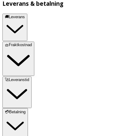
Leverans & betalning
🚚Leverans
🧺Fraktkostnad
🚀Leveranstid
💳Betalning