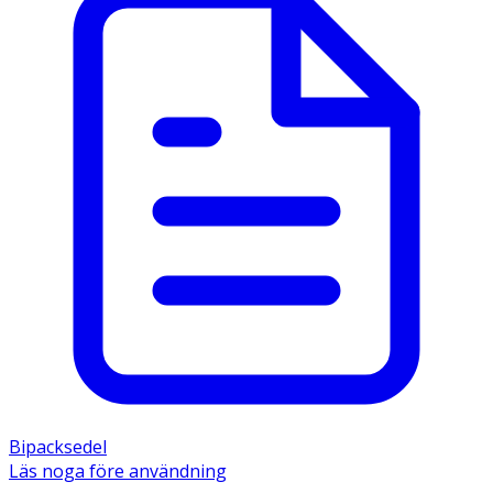
Bipacksedel
Läs noga före användning