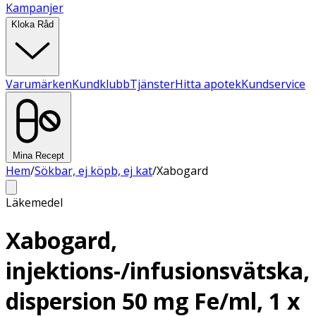
Kampanjer
Kloka Råd
Varumärken
Kundklubb
Tjänster
Hitta apotek
Kundservice
Mina Recept
Hem
/
Sökbar, ej köpb, ej kat
/
Xabogard
Läkemedel
Xabogard,
injektions-/infusionsvätska,
dispersion 50 mg Fe/ml, 1 x