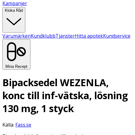
Kampanjer
Kloka Råd
Varumärken
Kundklubb
Tjänster
Hitta apotek
Kundservice
Mina Recept
Bipacksedel WEZENLA,
konc till inf-vätska, lösning
130 mg, 1 styck
Källa:
Fass.se