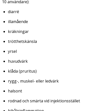
10 användare):
diarré
illamående
kräkningar
trötthetskänsla
yrsel
huvudvärk
klåda (pruritus)
rygg-, muskel- eller ledvärk
halsont
rodnad och smärta vid injektionsstället
bihåleinflammation.