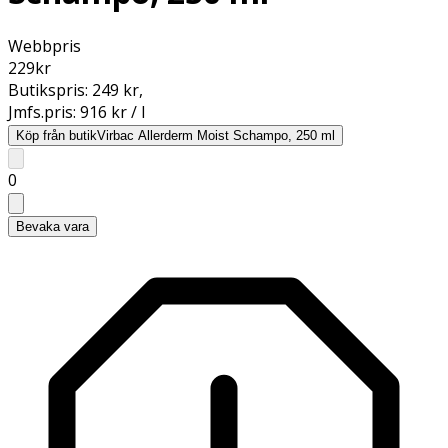
Webbpris
229
kr
Butikspris:
249 kr
,
Jmfs.pris:
916 kr / l
Köp från butik
Virbac Allerderm Moist Schampo, 250 ml
0
Bevaka vara