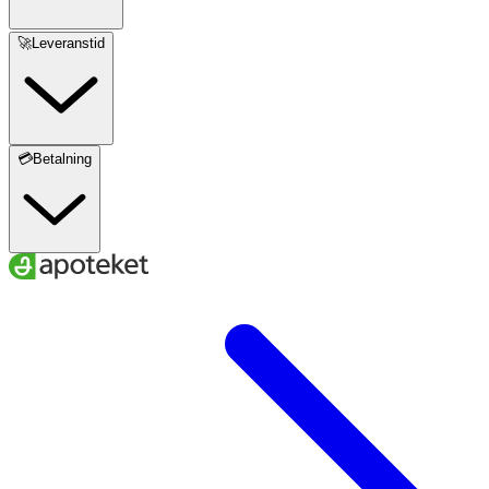
🚀Leveranstid
💳Betalning