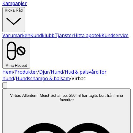
Kampanjer
Kloka Råd
Varumärken
Kundklubb
Tjänster
Hitta apotek
Kundservice
Mina Recept
Hem
/
Produkter
/
Djur
/
Hund
/
Hud & pälsvård för
hund
/
Hundschampo & balsam
/
Virbac
Virbac Allerderm Moist Schampo, 250 ml har tagits bort från mina
favoriter