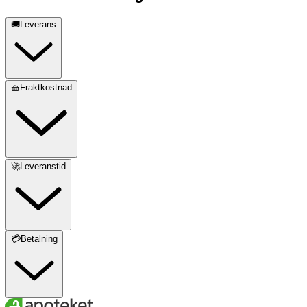
🚚Leverans
🧺Fraktkostnad
🚀Leveranstid
💳Betalning