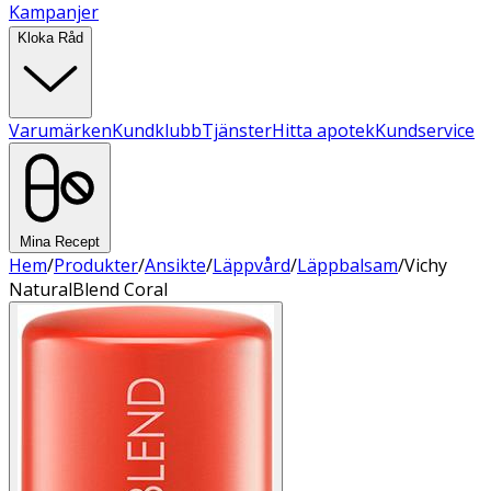
Kampanjer
Kloka Råd
Varumärken
Kundklubb
Tjänster
Hitta apotek
Kundservice
Mina Recept
Hem
/
Produkter
/
Ansikte
/
Läppvård
/
Läppbalsam
/
Vichy
NaturalBlend Coral