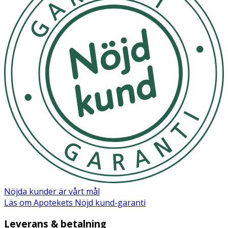
WAX, BIS-BEHENYL/ISOSTEARYL/PHYTOSTERYL DIMER
DILINOLEYL DIMER DILINOLEATE , CETYL PALMITATE
CERA ALBA / BEESWAX, HELIANTHUS ANNUUS SEED OIL
/ SUNFLOWER SEED OI, SILICA, ALUMINA, ALUMINUM
HYDROXI, TOCOPHEROL, COCOS NUCIFERA OIL /
COCONUT OI ,CITRIC ACID, PARFUM / FRAGRANCE, [+/-
MAY CONTAIN CI 15850 / RED 7 , CI 15985 / YELLOW 6
LAKE , CI 45410 / RED 28 LAKE , CI 45380 / RED 22 LAKE ,
CI 77891 / TITANIUM DIOXIDE , CI 75470 / CARMINE , CI
77491, CI 77492, CI 77499 / IRON OXIDES ], B226208/4.
Nöjda kunder är vårt mål
Läs om Apotekets Nöjd kund-garanti
Leverans & betalning