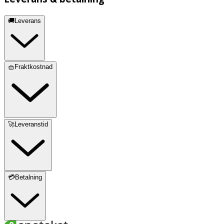
🚚Leverans
🧺Fraktkostnad
🚀Leveranstid
💳Betalning