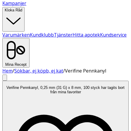
Kampanjer
Kloka Råd
Varumärken
Kundklubb
Tjänster
Hitta apotek
Kundservice
Mina Recept
Hem
/
Sökbar, ej köpb, ej kat
/
Verifine Pennkanyl
Verifine Pennkanyl, 0,25 mm (31 G) x 8 mm, 100 styck har tagits bort
från mina favoriter