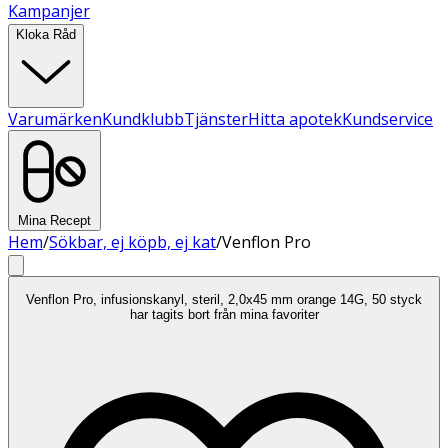
Kampanjer
Kloka Råd
Varumärken
Kundklubb
Tjänster
Hitta apotek
Kundservice
Mina Recept
Hem
/
Sökbar, ej köpb, ej kat
/
Venflon Pro
Venflon Pro, infusionskanyl, steril, 2,0x45 mm orange 14G, 50 styck
har tagits bort från mina favoriter