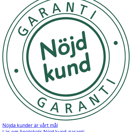
Nöjda kunder är vårt mål
Läs om Apotekets Nöjd kund-garanti