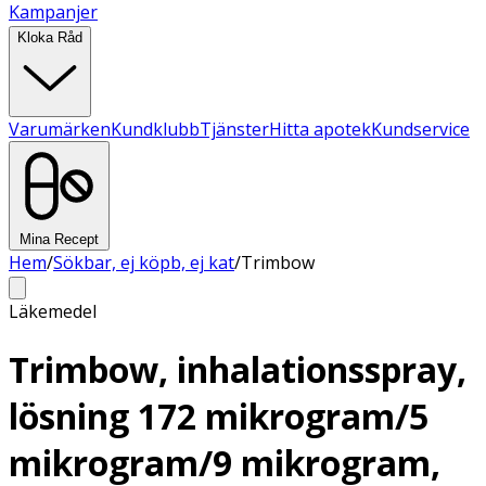
Kampanjer
Kloka Råd
Varumärken
Kundklubb
Tjänster
Hitta apotek
Kundservice
Mina Recept
Hem
/
Sökbar, ej köpb, ej kat
/
Trimbow
Läkemedel
Trimbow, inhalationsspray,
lösning 172 mikrogram/5
mikrogram/9 mikrogram,