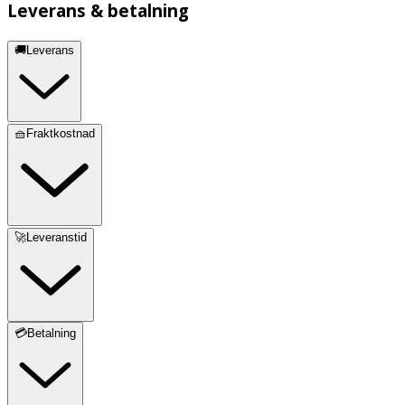
Leverans & betalning
🚚Leverans
🧺Fraktkostnad
🚀Leveranstid
💳Betalning