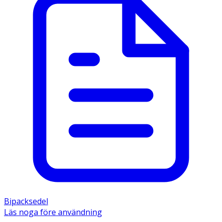
Bipacksedel
Läs noga före användning