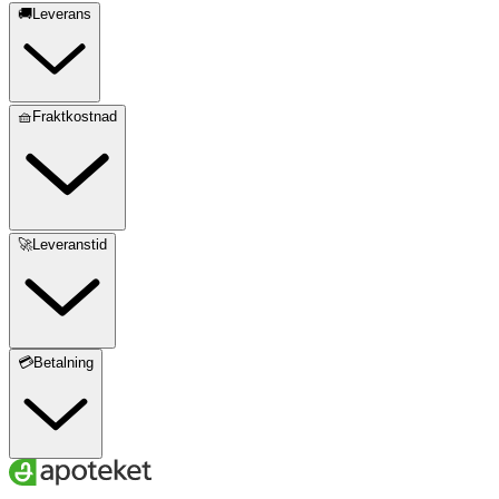
🚚Leverans
🧺Fraktkostnad
🚀Leveranstid
💳Betalning