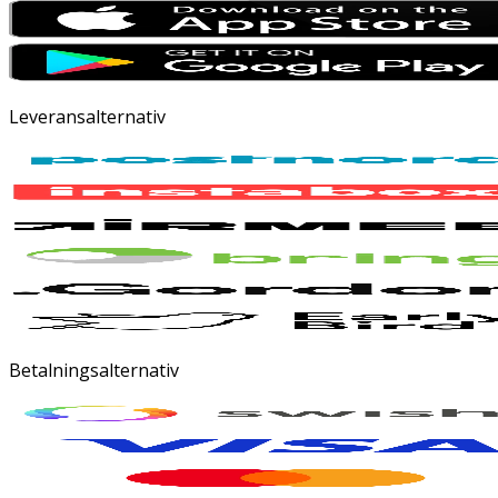
Leveransalternativ
Betalningsalternativ