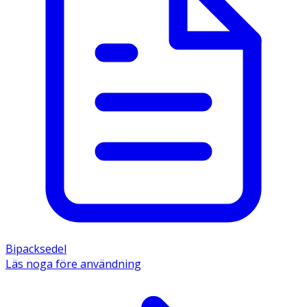
Bipacksedel
Läs noga före användning