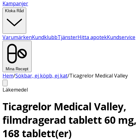
Kampanjer
Kloka Råd
Varumärken
Kundklubb
Tjänster
Hitta apotek
Kundservice
Mina Recept
Hem
/
Sökbar, ej köpb, ej kat
/
Ticagrelor Medical Valley
Läkemedel
Ticagrelor Medical Valley,
filmdragerad tablett 60 mg,
168 tablett(er)