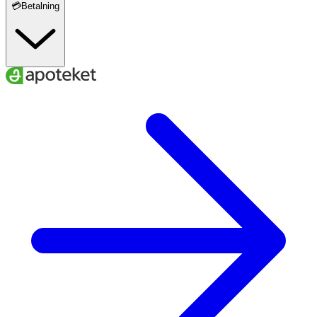
💳Betalning