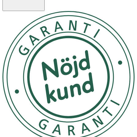
för extrema temperaturer eller väta.
Innehåll:
Ytskikt Insidan:
Material: Non-Woven
Funktion: Torrhet/Mjukhet mot huden
Ytskikt Utsidan:
Material: Textilliknande baksida: Non-Woven/ Polyeten-
laminat
Funktion: Hindra genomvätning, ökad bekvämlighet och
diskretion
Absorptionskärna:
Material: Cellulosamassa; CP+SAP
Funktion: Absorbera och magasinera urin.
Superabsorbent:
Material: Polyacrylat
Funktion: Magasinera urin
Barriärelastik:
Material: Syntetiskt gummi; Polyisopren (4 elastiktrådar)