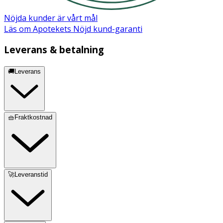
Funktion: Elastiktrådarna förhindrar läckage och gör
produkten följsam samt ger en bra passform.
Nöjda kunder är vårt mål
Läs om Apotekets Nöjd kund-garanti
Leverans & betalning
🚚Leverans
🧺Fraktkostnad
🚀Leveranstid