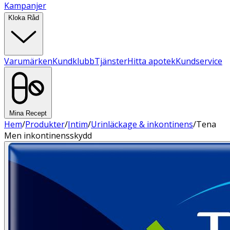
Kampanjer
Kloka Råd
Varumärken
Kundklubb
Tjänster
Hitta apotek
Kundservice
Mina Recept
Hem
/
Produkter
/
Intim
/
Urinläckage & inkontinens
/
Tena
Men inkontinensskydd