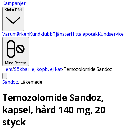
Kampanjer
Kloka Råd
Varumärken
Kundklubb
Tjänster
Hitta apotek
Kundservice
Mina Recept
Hem
/
Sökbar, ej köpb, ej kat
/
Temozolomide Sandoz
Sandoz
,
Läkemedel
Temozolomide Sandoz,
kapsel, hård 140 mg, 20
styck