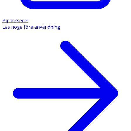
Bipacksedel
Läs noga före användning