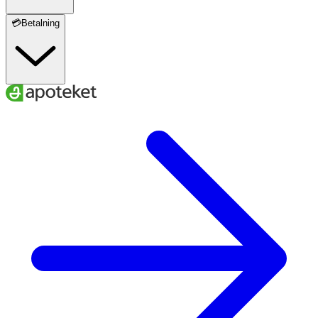
💳Betalning