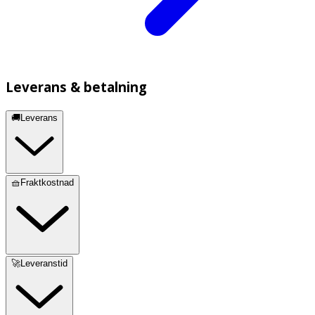
Leverans & betalning
🚚Leverans
🧺Fraktkostnad
🚀Leveranstid