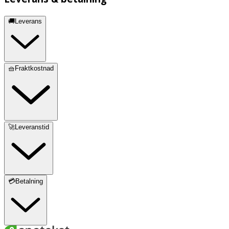
🚚Leverans
🧺Fraktkostnad
🚀Leveranstid
💳Betalning