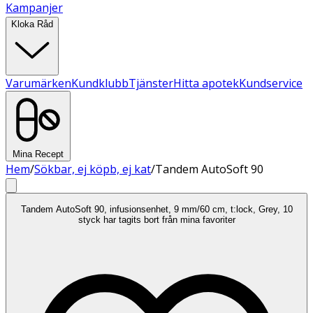
Kampanjer
Kloka Råd
Varumärken
Kundklubb
Tjänster
Hitta apotek
Kundservice
Mina Recept
Hem
/
Sökbar, ej köpb, ej kat
/
Tandem AutoSoft 90
Tandem AutoSoft 90, infusionsenhet, 9 mm/60 cm, t:lock, Grey, 10
styck har tagits bort från mina favoriter