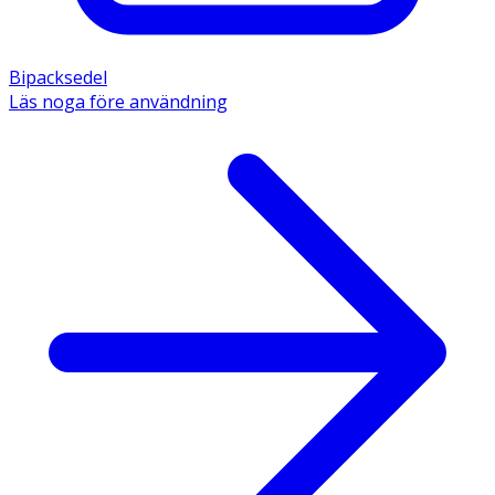
Bipacksedel
Läs noga före användning