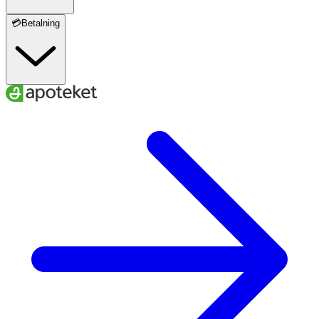
💳Betalning