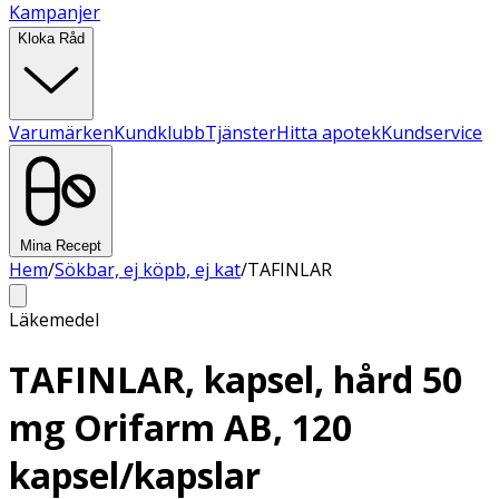
Kampanjer
Kloka Råd
Varumärken
Kundklubb
Tjänster
Hitta apotek
Kundservice
Mina Recept
Hem
/
Sökbar, ej köpb, ej kat
/
TAFINLAR
Läkemedel
TAFINLAR, kapsel, hård 50
mg Orifarm AB, 120
kapsel/kapslar