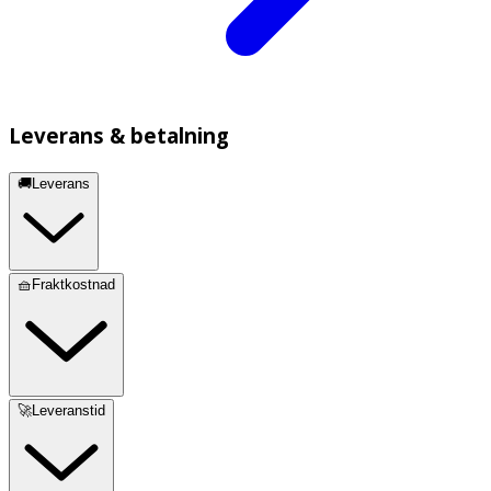
Leverans & betalning
🚚Leverans
🧺Fraktkostnad
🚀Leveranstid