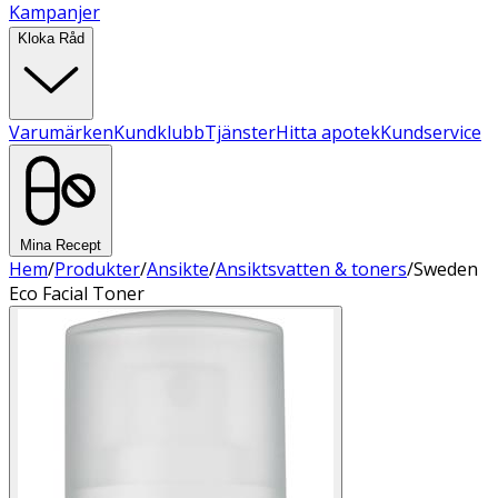
Kampanjer
Kloka Råd
Varumärken
Kundklubb
Tjänster
Hitta apotek
Kundservice
Mina Recept
Hem
/
Produkter
/
Ansikte
/
Ansiktsvatten & toners
/
Sweden
Eco Facial Toner