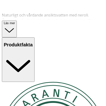
Naturligt och vårdande ansiktsvatten med neroli.
Återställer hudens pHvärde och sluter porerna efter
Läs mer
rengöring.
Används som återfuktare under dagen. Använd innan
fuktkräm/ olja och på makeup för att göra den mer
Produktfakta
hållbar.
Förvaras i rumstemperatur.
OK för gravida och ammande:
Ja
Ingredienser:
Aloe barbanensis leaf juice* (aloe vera), Citrus aurantium
amara flower water* (from orange blossom),
Lactobacillus ferment (fermented lactobacillus), Heptyl
glycoside (from castor), Xylitylglucoside, Anhydroxylitol,