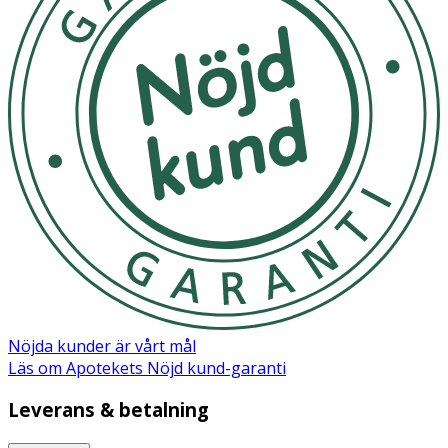
Xylitol (3 hunectants from birch), Citrus aurantium flower
oil* (orange blossom), Niacinamide (vitamin B3), Lactic
acid (from beets), Aqua (water), Farnesol**, Geraniol**,
Limonene**, Linalool**. * Certifierad ekologisk
ingrediens enligt samma standard som livsmedel, EEC
834/2007 and USDA/FDA standard. ** Naturligt doftämne
som finns i eteriska oljor.
Nöjda kunder är vårt mål
Läs om Apotekets Nöjd kund-garanti
Leverans & betalning