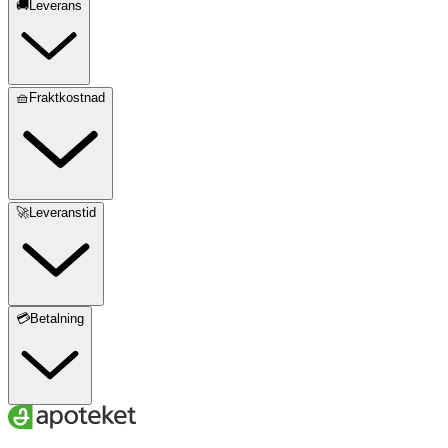
🚚Leverans
🧺Fraktkostnad
🚀Leveranstid
💳Betalning