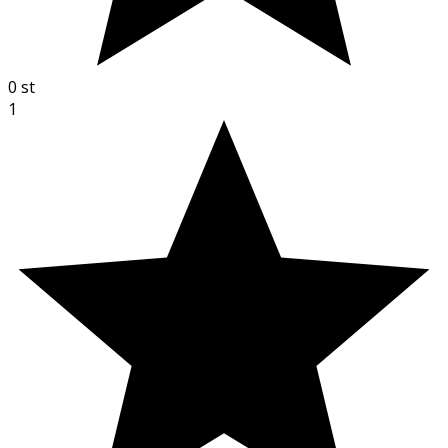
0
st
1