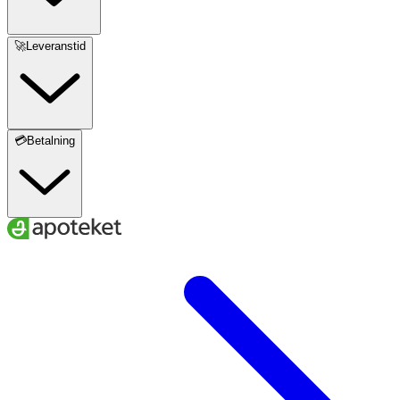
🚀Leveranstid
💳Betalning