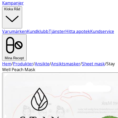
Kampanjer
Kloka Råd
Varumärken
Kundklubb
Tjänster
Hitta apotek
Kundservice
Mina Recept
Hem
/
Produkter
/
Ansikte
/
Ansiktsmasker
/
Sheet mask
/
Stay
Well Peach Mask