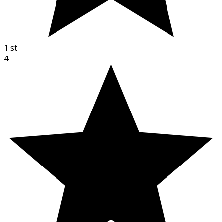
1
st
4