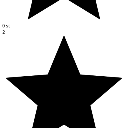
0
st
2