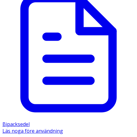
Bipacksedel
Läs noga före användning