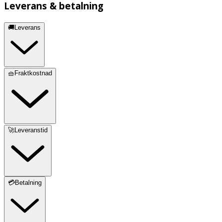
Leverans & betalning
🚚Leverans
🧺Fraktkostnad
🚀Leveranstid
💳Betalning