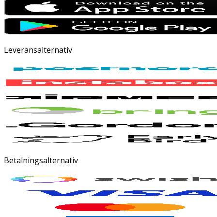
Leveransalternativ
Betalningsalternativ