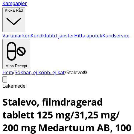
Kampanjer
Kloka Råd
Varumärken
Kundklubb
Tjänster
Hitta apotek
Kundservice
Mina Recept
Hem
/
Sökbar, ej köpb, ej kat
/
Stalevo®
Läkemedel
Stalevo, filmdragerad
tablett 125 mg/31,25 mg/
200 mg Medartuum AB, 100