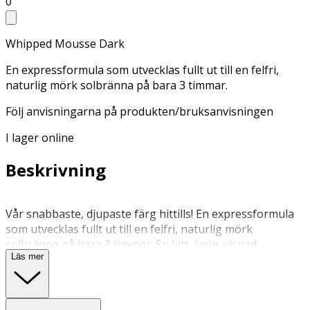
0
Whipped Mousse Dark
En expressformula som utvecklas fullt ut till en felfri,
naturlig mörk solbränna på bara 3 timmar.
Följ anvisningarna på produkten/bruksanvisningen
I lager online
Beskrivning
Vår snabbaste, djupaste färg hittills! En expressformula
som utvecklas fullt ut till en felfri, naturlig mörk
solbränna på bara 3 timmar. En lätt, lyxig, vispad
Läs mer
moussetextur med en tonad guidefärg för en omedelbar
naturlig look. Lätt att applicera jämnt och torkar snabbt.
Det mest bekväma sättet att få en djup färg; applicera
och skölj helt enkelt av efter 3 timmar.