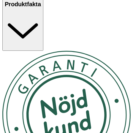
Produktfakta
FÖRBEREDELSE Exfoliera och återfukta torra områden –
såsom händer, fötter, vrister och handleder. APLICERA
Skaka väl före användning. Använd en
appliceringshandske och applicera moussen på önskade
områden med cirkulära rörelser, blanda samtidigt för att
säkerställa jämn täckning. Skölj av i duschen efter 3
timmar. Testa på ett mindre hudområde 24 timmar före
användning. Använd inte på skadad eller irriterad hud.
Undvik kontakt med ögonen. Om du får produkten i
ögonen, skölj noga med vatten. Undvik kontakt med
läpparna. Brun-utan-sol kan ge fläckar. Tvätta
handflatorna efter applicering. Varning: Den här
produkten innehåller inte solskydd och skyddar inte mot
solbränna. Om du upprepade gånger exponerar den
oskyddade huden för sol, kan detta leda till att huden
åldras snabbare och öka risken för hudcancer och andra
skadliga effekter, även om du inte bränner dig. Missbruk
av lösningsmedel kan döda omedelbart. Använd endast
enligt anvisningar.