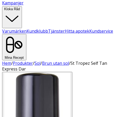
Kampanjer
Kloka Råd
Varumärken
Kundklubb
Tjänster
Hitta apotek
Kundservice
Mina Recept
Hem
/
Produkter
/
Sol
/
Brun utan sol
/
St Tropez Self Tan
Express Dar