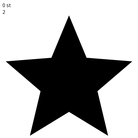
0
st
2