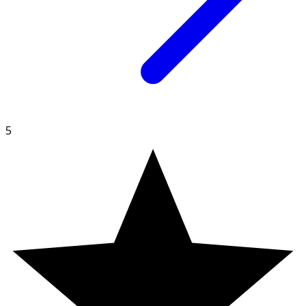
av ingredienserna av jordbruksursprung kommer från
kontrollerad ekologisk odling.
5