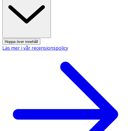
- Doft av lavendelolja från ekologisk odling
- Passar för både hand- och kroppstvätt
- Vegansk och dermatologiskt testad
Hoppa över innehåll
Användning
Läs mer i vår recensionspolicy
- Ta en liten mängd tvål och löddra upp med vatten.
- Tvätta händer eller kropp och skölj av noggrant.
Förvaring
Förvaras i normal rumstemperatur.
Innehåll
Aqua, Helianthus Annuus Seed Oil, Alcohol Denat.,
Potassium Hydroxide, Lavandula Hybrida Oil, Potassium
Citrate, Citric Acid, Olea Europaea Oil, Linalool, Limonene.
100 % av ingredienserna är av naturligt ursprung. 100 %