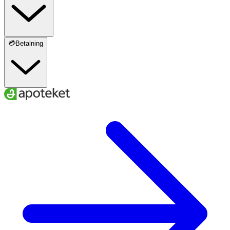
💳Betalning