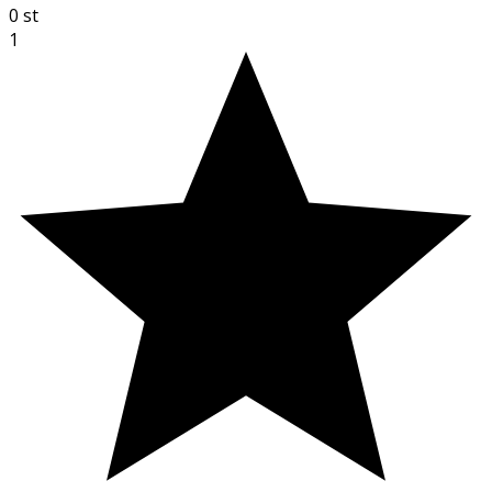
0
st
1