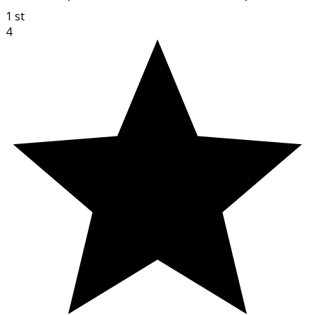
1
st
4