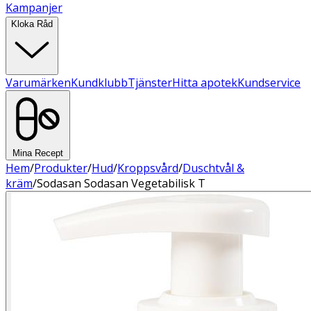
Kampanjer
Kloka Råd
Varumärken
Kundklubb
Tjänster
Hitta apotek
Kundservice
Mina Recept
Hem
/
Produkter
/
Hud
/
Kroppsvård
/
Duschtvål &
kräm
/
Sodasan Sodasan Vegetabilisk T