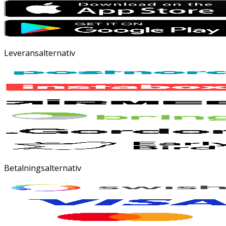
Leveransalternativ
Betalningsalternativ