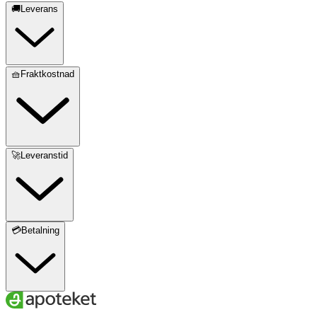
🚚Leverans
🧺Fraktkostnad
🚀Leveranstid
💳Betalning