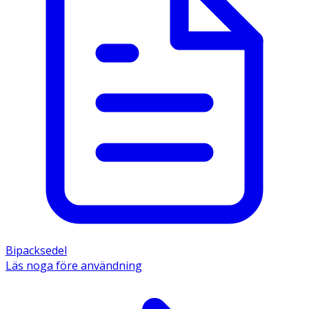
Bipacksedel
Läs noga före användning