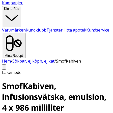
Kampanjer
Kloka Råd
Varumärken
Kundklubb
Tjänster
Hitta apotek
Kundservice
Mina Recept
Hem
/
Sökbar, ej köpb, ej kat
/
SmofKabiven
Läkemedel
SmofKabiven,
infusionsvätska, emulsion,
4 x 986 milliliter