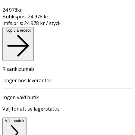
24 978
kr
Butikspris:
24 978 kr
,
Jmfs.pris:
24 978 kr / styck
Köp via recept
Risankizumab
I lager hos leverantör
Ingen vald butik
Välj för att se lagerstatus
Välj apotek