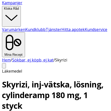
Kampanjer
Kloka Råd
Varumärken
Kundklubb
Tjänster
Hitta apotek
Kundservice
Mina Recept
Hem
/
Sökbar, ej köpb, ej kat
/
Skyrizi
Läkemedel
Skyrizi, inj-vätska, lösning,
cylinderamp 180 mg, 1
styck