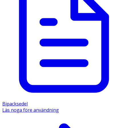
Bipacksedel
Läs noga före användning