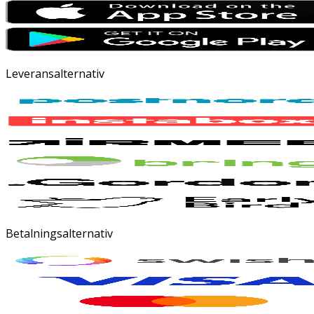
Leveransalternativ
Betalningsalternativ