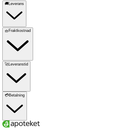
🚚Leverans
🧺Fraktkostnad
🚀Leveranstid
💳Betalning