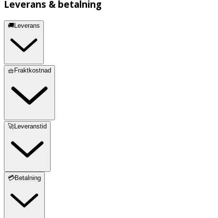
Leverans & betalning
🚚Leverans
🧺Fraktkostnad
🚀Leveranstid
💳Betalning