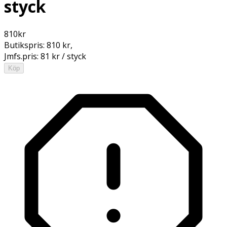
styck
810
kr
Butikspris:
810 kr
,
Jmfs.pris:
81 kr / styck
Köp