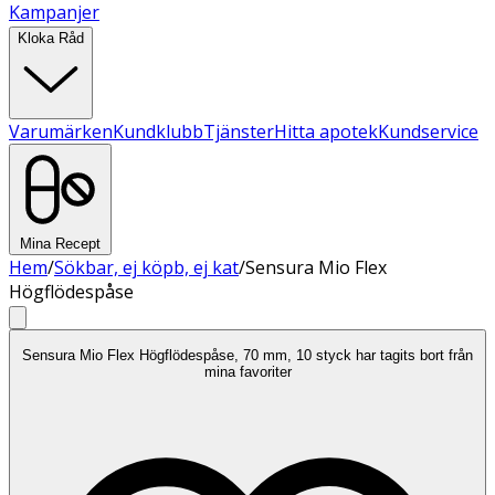
Kampanjer
Kloka Råd
Varumärken
Kundklubb
Tjänster
Hitta apotek
Kundservice
Mina Recept
Hem
/
Sökbar, ej köpb, ej kat
/
Sensura Mio Flex
Högflödespåse
Sensura Mio Flex Högflödespåse, 70 mm, 10 styck har tagits bort från
mina favoriter