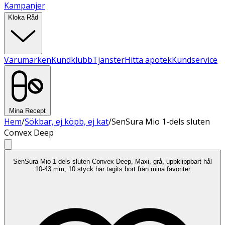
Kampanjer
Kloka Råd
Varumärken
Kundklubb
Tjänster
Hitta apotek
Kundservice
Mina Recept
Hem
/
Sökbar, ej köpb, ej kat
/
SenSura Mio 1-dels sluten
Convex Deep
SenSura Mio 1-dels sluten Convex Deep, Maxi, grå, uppklippbart hål
10-43 mm, 10 styck har tagits bort från mina favoriter