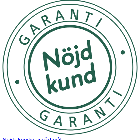
Nöjda kunder är vårt mål