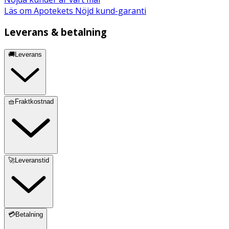
Läs om Apotekets Nöjd kund-garanti
Leverans & betalning
🚚Leverans
🧺Fraktkostnad
🚀Leveranstid
💳Betalning