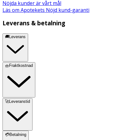
Nöjda kunder är vårt mål
Läs om Apotekets Nöjd kund-garanti
Leverans & betalning
🚚Leverans
🧺Fraktkostnad
🚀Leveranstid
💳Betalning