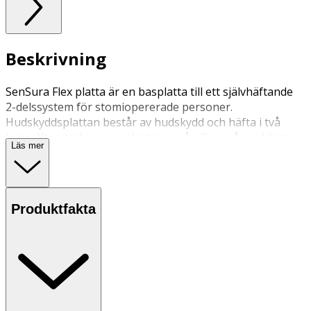
Beskrivning
SenSura Flex platta är en basplatta till ett självhäftande
2-delssystem för stomiopererade personer.
Hudskyddsplattan består av hudskydd och häfta i två
lager. Ytan täcks av en plastring, på vilken påsen klistras.
Läs mer
Plattan kan sitta på flera dagar och byts vid behov. Kan
endast användas med SenSura Flex påsar.
Produktfakta