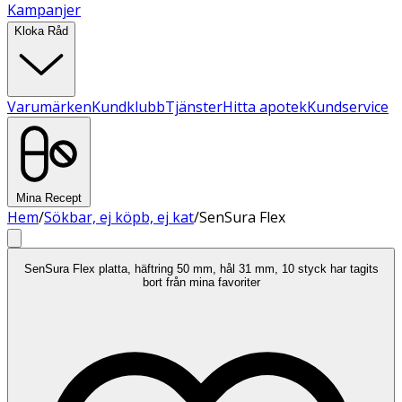
Kampanjer
Kloka Råd
Varumärken
Kundklubb
Tjänster
Hitta apotek
Kundservice
Mina Recept
Hem
/
Sökbar, ej köpb, ej kat
/
SenSura Flex
SenSura Flex platta, häftring 50 mm, hål 31 mm, 10 styck har tagits
bort från mina favoriter