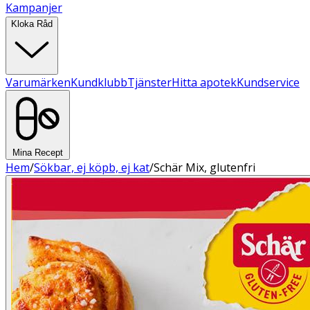
Kampanjer
Kloka Råd
Varumärken
Kundklubb
Tjänster
Hitta apotek
Kundservice
Mina Recept
Hem
/
Sökbar, ej köpb, ej kat
/
Schär Mix, glutenfri