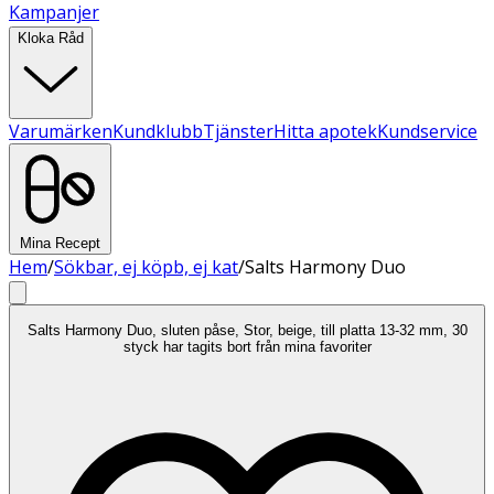
Kampanjer
Kloka Råd
Varumärken
Kundklubb
Tjänster
Hitta apotek
Kundservice
Mina Recept
Hem
/
Sökbar, ej köpb, ej kat
/
Salts Harmony Duo
Salts Harmony Duo, sluten påse, Stor, beige, till platta 13-32 mm, 30
styck har tagits bort från mina favoriter