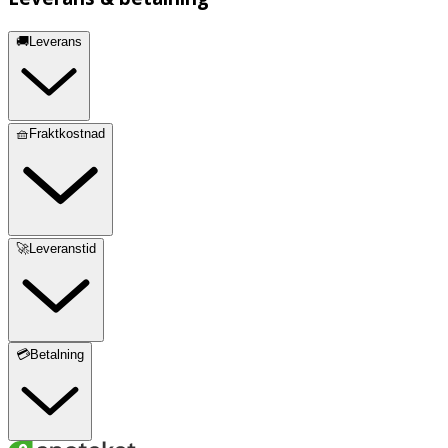
🚚Leverans
🧺Fraktkostnad
🚀Leveranstid
💳Betalning