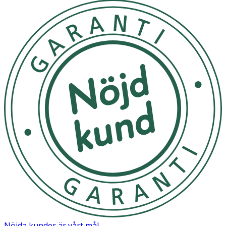
Nöjda kunder är vårt mål