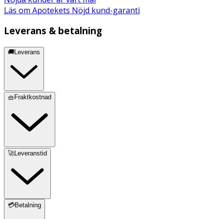
Läs om Apotekets Nöjd kund-garanti
Leverans & betalning
🚚Leverans
🧺Fraktkostnad
🚀Leveranstid
💳Betalning