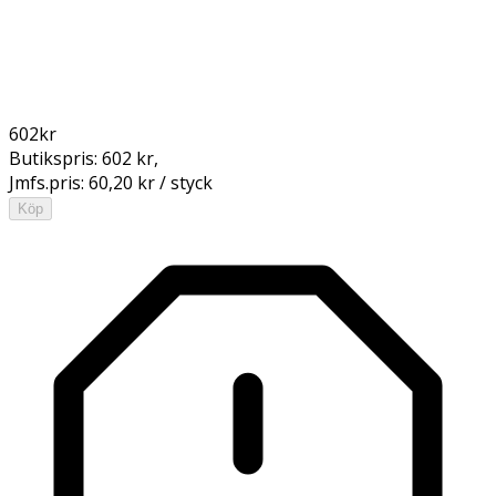
602
kr
Butikspris:
602 kr
,
Jmfs.pris:
60,20 kr / styck
Köp