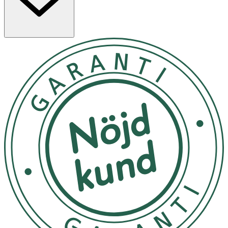
hjälper till att avlägsna döda hudceller. Seascalp:
Fermenterat komplex som rengör hårbotten skonsamt
utan att rubba balansen. ROH Elixir Peptider &
aminosyror: Stärker hårsäckarna och lugnar hårbotten.
Grönt kaviar: Kraftfulla antioxidanter, intensiv
återfuktning och vård. Fermenterad teknologi: Förbättrar
hudbarriären, balanserar mikrobiomet och lugnar
känslig hårbotten.
Använd 1–2 gånger i veckan. Applicera i fuktigt hår och
massera upp ett rengörande lödder. Massera hårbotten i
1–2 minuter för att lösa upp orenheter. Skölj noggrant.
För bästa resultat, följ upp med ROH Drench Hair
Masque. Endast för utvärtes bruk. Undvik kontakt med
ögonen. Vid kontakt, skölj omedelbart. Avbryt
användning vid irritation och kontakta läkare vid behov.
Temperatur: Förvara i rumstemperatur (ca. 15-25°C).
Undvik extrem kyla och direkt solljus, vilket kan förstöra
konsistensen. Plats: Stäng korken ordentligt efter varje
användning för att förhindra att vatten tränger in och att