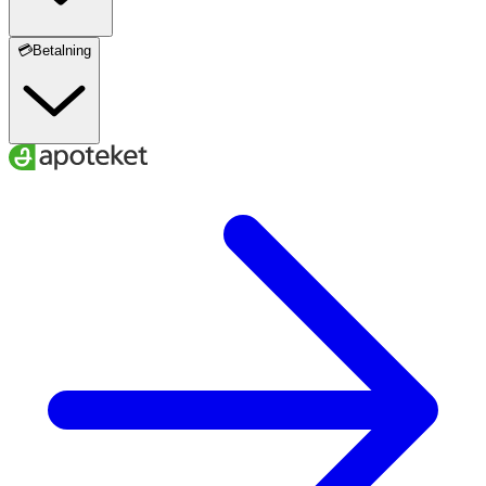
Chloride, Citric Acid, Fragrance (Parfum), Phenoxyethanol,
Chlorphenesin, Sodium Salicylate, Sodium Laurate,
💳Betalning
Coconut Acid, Sodium Methyltaurate, Sodium Benzoate,
Isopropanolamine, Maltodextrin, Dipropylene Glycol,
Butylene Glycol, Lactic Acid, Disodium Succinate,
Hexadecanolactone.