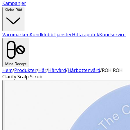
Kampanjer
Kloka Råd
Varumärken
Kundklubb
Tjänster
Hitta apotek
Kundservice
Mina Recept
Hem
/
Produkter
/
Hår
/
Hårvård
/
Hårbottenvård
/
ROH ROH
Clarify Scalp Scrub