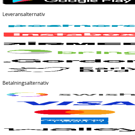
Leveransalternativ
Betalningsalternativ