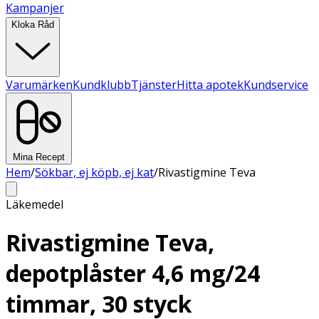
Kampanjer
Kloka Råd
Varumärken
Kundklubb
Tjänster
Hitta apotek
Kundservice
Mina Recept
Hem
/
Sökbar, ej köpb, ej kat
/
Rivastigmine Teva
Läkemedel
Rivastigmine Teva,
depotplåster 4,6 mg/24
timmar, 30 styck