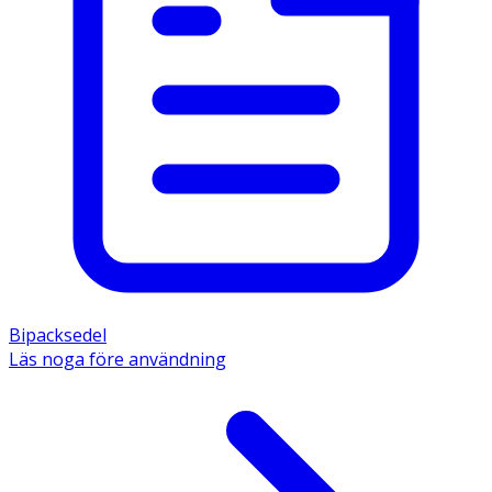
Bipacksedel
Läs noga före användning