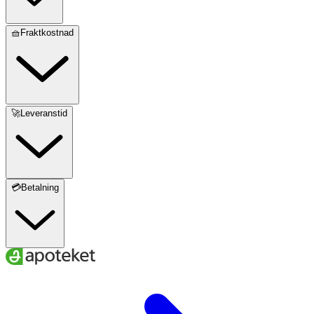
🧺Fraktkostnad
🚀Leveranstid
💳Betalning