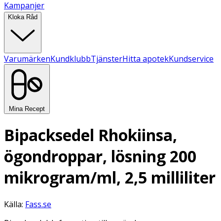
Kampanjer
Kloka Råd
Varumärken
Kundklubb
Tjänster
Hitta apotek
Kundservice
Mina Recept
Bipacksedel Rhokiinsa,
ögondroppar, lösning 200
mikrogram/ml, 2,5 milliliter
Källa:
Fass.se