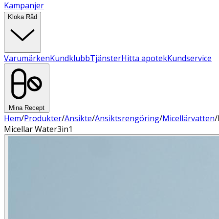
Kampanjer
Kloka Råd
Varumärken
Kundklubb
Tjänster
Hitta apotek
Kundservice
Mina Recept
Hem
/
Produkter
/
Ansikte
/
Ansiktsrengöring
/
Micellärvatten
/
Micellar Water3in1