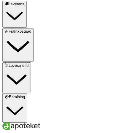
🚚Leverans
🧺Fraktkostnad
🚀Leveranstid
💳Betalning