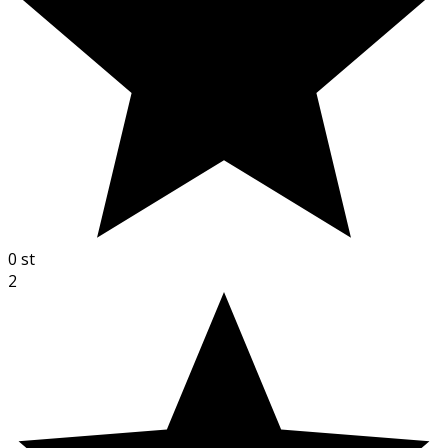
0
st
2