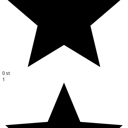
0
st
1