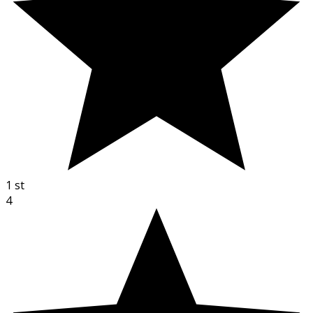
1
st
4