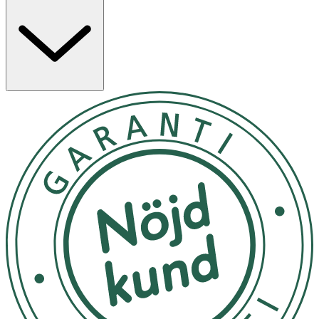
produkten/bruksanvisningen.
Användning
- Massera in försiktigt i våt hud och skölj rent.
- Varning: Produkten innehåller AHA som kan öka
hudens känslighet för UV- och solexponering. Använd
solkräm och begränsa solexponering efter användning
av produkten.
- Undvik att förvara produkten i extrem
temperaturförändring och direkt solljus.
Inneh
å
ll
Aqua (Water), Zea Mays (Corn) Cob Powder, Glycerin,
Cetearyl Alcohol, Lactic Acid, Glyceryl Stearate, Helianthus
Annuus (Sunflower) Seed Oil, Caprylic/Capric Triglyceride,
Glycolic Acid, Hippophae Rhamnoides (Sea Buckthorn)
Fruit Oil, Simmondsia Chinensis (Jojoba) Seed Oil, Vitis
Vinifera (Grape) Seed Oil, Carbomer, Sodium Stearoyl
Glutamate, Coco-Glucoside, Sodium Gluconate, Potassium
Sorbate, Sodium Benzoate, Parfum (Fragrance), Coconut
Alcohol, Sodium Hydroxide, Benzyl Cinnamate, Coumarin.