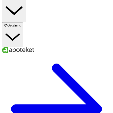
💳Betalning