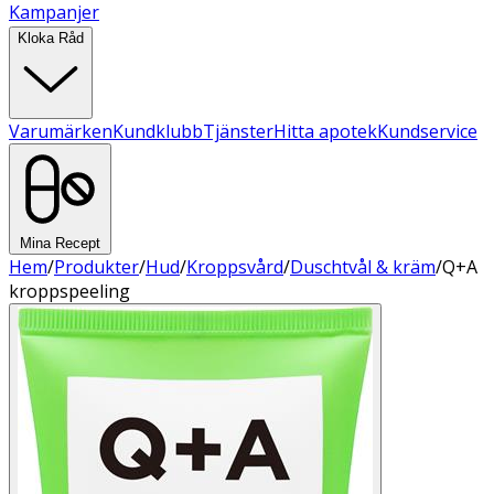
Kampanjer
Kloka Råd
Varumärken
Kundklubb
Tjänster
Hitta apotek
Kundservice
Mina Recept
Hem
/
Produkter
/
Hud
/
Kroppsvård
/
Duschtvål & kräm
/
Q+A
kroppspeeling