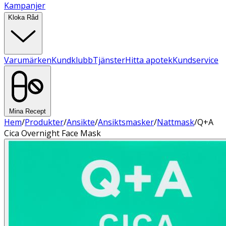
Kampanjer
Kloka Råd
Varumärken
Kundklubb
Tjänster
Hitta apotek
Kundservice
Mina Recept
Hem
/
Produkter
/
Ansikte
/
Ansiktsmasker
/
Nattmask
/
Q+A
Cica Overnight Face Mask