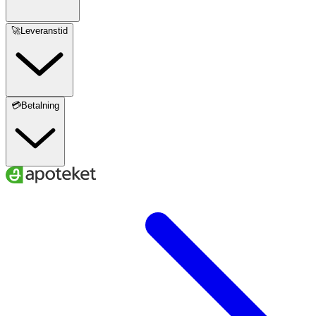
🚀Leveranstid
💳Betalning