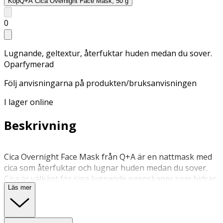
Köp
Q+A Cica Overnight Face Mask, 50 g
0
Lugnande, geltextur, återfuktar huden medan du sover.
Oparfymerad
Följ anvisningarna på produkten/bruksanvisningen
I lager online
Beskrivning
Cica Overnight Face Mask från Q+A är en nattmask med
cica som återfuktar och lugnar huden medan du sover.
Cica är välkänt för sina lugnande egenskaper som bidrar
Läs mer
till en stärkt hudbarriär. Förutom Cica är masken
formulerad med lugnande bisabolol, fermenterat
Bacillus-extrakt och hyaluronsyra för sina återfuktande
och stärkande egenskaper. Nattmasken har en lätt och