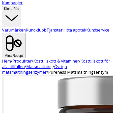
Kampanjer
Kloka Råd
Varumärken
Kundklubb
Tjänster
Hitta apotek
Kundservice
Mina Recept
Hem
/
Produkter
/
Kosttillskott & vitaminer
/
Kosttillskott för
alla tillfällen
/
Matsmältning
/
Övriga
matsmältningsenzymer
/
Pureness Matsmältningsenzym