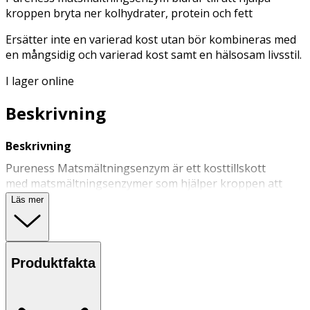
kroppen bryta ner kolhydrater, protein och fett
Ersätter inte en varierad kost utan bör kombineras med
en mångsidig och varierad kost samt en hälsosam livsstil.
I lager online
Beskrivning
Beskrivning
Pureness Matsmältningsenzym är ett kosttillskott
med matsmältningsenzymer som hjälper kroppen att
omvandla maten till näring. Det finns olika sorters
Läs mer
matsmältningsenzymer, och Pureness enzymtillskott
innehåller ett antal noggrant utvalda enzymstammar.
Tekniken som används vid framställningen gör det
möjligt för enzymerna att behålla sin funktion i en
Produktfakta
mycket sur miljö och även i en mycket alkalisk miljö.
Användning & Dosering