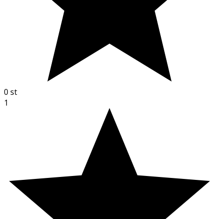
0
st
1