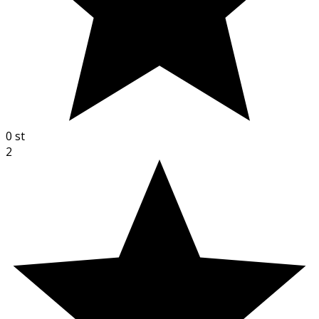
0
st
2