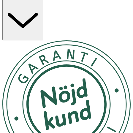
tillfällen då man svettas mycket. Det kan också vara bra
när man har tillfälliga problem med magen och tappat
vätska vid diarre och kräkningar. Pulvret innehåller också
Guerande-havssalt, C-vitamin och organiskt svavel
(OptiMSM). Praktisk måttsked ingår. Varje dos (5 g)
innehåller endast 0,1 g kolhydrater.
Användning & Dosering
- Rekommenderad daglig dos: En doserings (5 g), 1–4
gånger om dagen i vatten (3–7 dl).
- Överskrid inte rekommenderad dos.
- Kosttillskott bör inte användas som alternativ till en
varierad kost.
- Förvara i rumstemperatur, väl försluten och utom
räckhåll för små barn. Ej direkt i solljus.
- Kan ej användas av gravida och ammande.