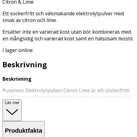
Citron & Lime
Ett sockerfritt och välsmakande elektrolytpulver med
smak av citron och lime.
Ersätter inte en varierad kost utan bör kombineras med
en mångsidig och varierad kost samt en hälsosam livsstil.
I lager online
Beskrivning
Beskrivning
Pureness Elektrolytpulver Citron Lime är ett sockerfritt
kosttillskott med elektrolytpulver som kan användas för
Läs mer
att upprätthålla balansen mellan de nödvändiga
elektrolyterna i kroppen. Elektrolytpulvret fungerar
som vätskeersättning. Kan användas vid tillfällen då man
förlorar mycket vatten ur kroppen, t.ex. vid långa
Produktfakta
träningspass, bastubad, varma sommardagar eller andra