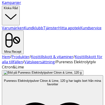
Kampanjer
Kloka Råd
Varumärken
Kundklubb
Tjänster
Hitta apotek
Kundservice
Mina Recept
Hem
/
Produkter
/
Kosttillskott & vitaminer
/
Kosttillskott för
alla tillfällen
/
Vätskeersättning
/
Pureness Elektrolytplv
Citron&Lime
Pureness Elektrolytpulver Citron & Lime, 120 g har tagits bort från mina
favoriter