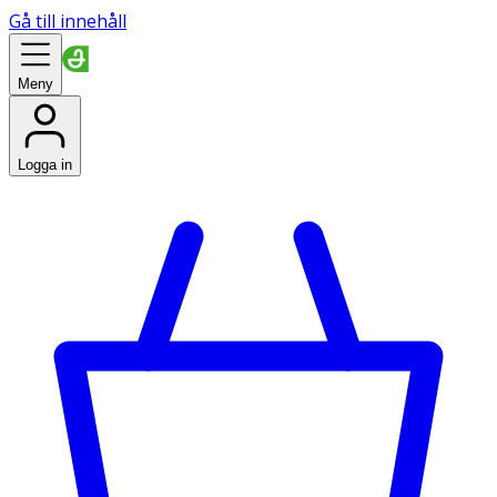
Gå till innehåll
Meny
Logga in