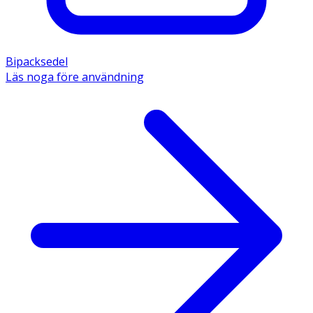
Bipacksedel
Läs noga före användning