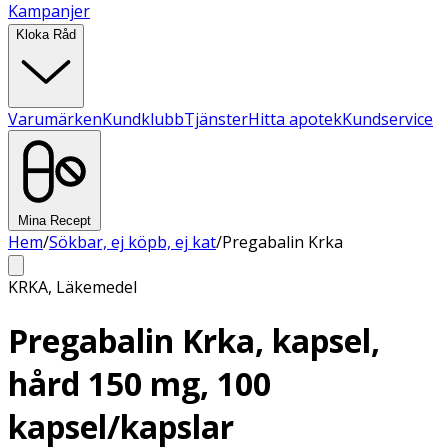
Kampanjer
Kloka Råd
Varumärken
Kundklubb
Tjänster
Hitta apotek
Kundservice
Mina Recept
Hem
/
Sökbar, ej köpb, ej kat
/
Pregabalin Krka
KRKA
,
Läkemedel
Pregabalin Krka, kapsel,
hård 150 mg, 100
kapsel/kapslar