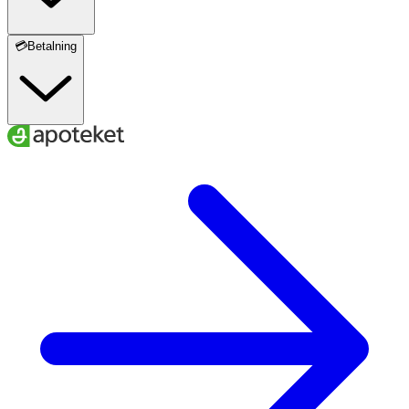
💳Betalning