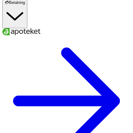
💳Betalning