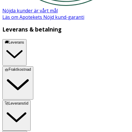
Nöjda kunder är vårt mål
Läs om Apotekets Nöjd kund-garanti
Leverans & betalning
🚚Leverans
🧺Fraktkostnad
🚀Leveranstid