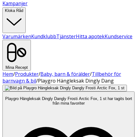
Kampanjer
Kloka Råd
Varumärken
Kundklubb
Tjänster
Hitta apotek
Kundservice
Mina Recept
Hem
/
Produkter
/
Baby, barn & förälder
/
Tillbehör för
barnvagn & bil
/
Playgro Hängleksak Dingly Dang
Playgro Hängleksak Dingly Dangly Frosti Arctic Fox, 1 st har tagits bort
från mina favoriter