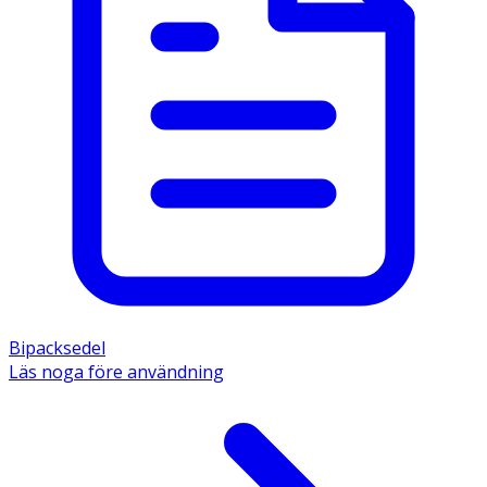
Bipacksedel
Läs noga före användning