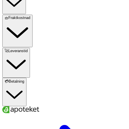
🧺Fraktkostnad
🚀Leveranstid
💳Betalning