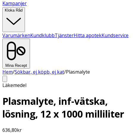
Kampanjer
Kloka Råd
Varumärken
Kundklubb
Tjänster
Hitta apotek
Kundservice
Mina Recept
Hem
/
Sökbar, ej köpb, ej kat
/
Plasmalyte
Läkemedel
Plasmalyte, inf-vätska,
lösning, 12 x 1000 milliliter
636,80
kr