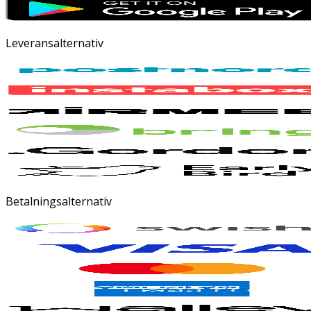
Leveransalternativ
Betalningsalternativ