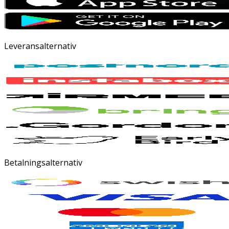
Leveransalternativ
Betalningsalternativ