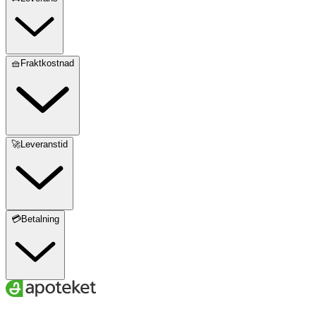
🧺Fraktkostnad
🚀Leveranstid
💳Betalning