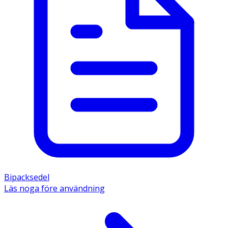
Bipacksedel
Läs noga före användning