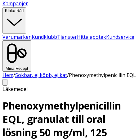
Kampanjer
Kloka Råd
Varumärken
Kundklubb
Tjänster
Hitta apotek
Kundservice
Mina Recept
Hem
/
Sökbar, ej köpb, ej kat
/
Phenoxymethylpenicillin EQL
Läkemedel
Phenoxymethylpenicillin
EQL, granulat till oral
lösning 50 mg/ml, 125