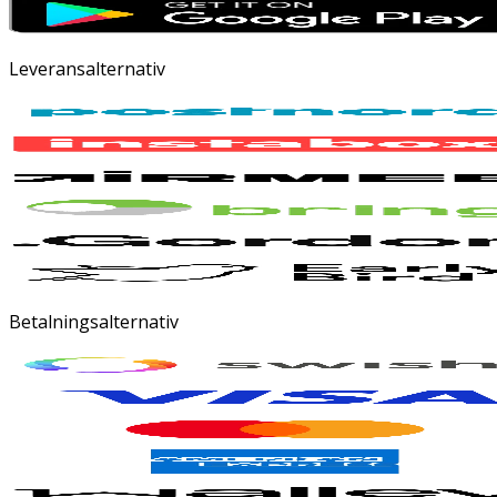
Leveransalternativ
Betalningsalternativ