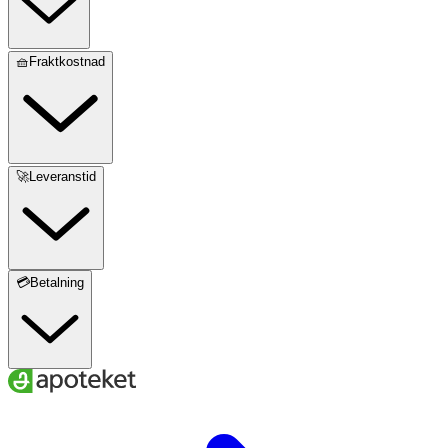
🧺Fraktkostnad
🚀Leveranstid
💳Betalning