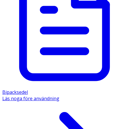
Bipacksedel
Läs noga före användning